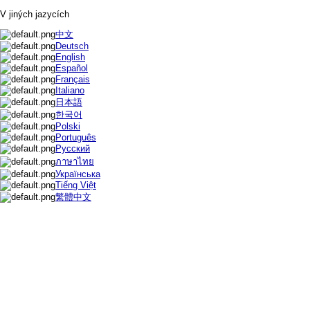
V jiných jazycích
中文
Deutsch
English
Español
Français
Italiano
日本語
한국어
Polski
Português
Русский
ภาษาไทย
Українська
Tiếng Việt
繁體中文