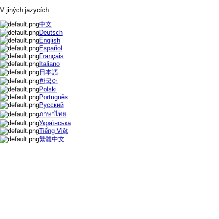
V jiných jazycích
中文
Deutsch
English
Español
Français
Italiano
日本語
한국어
Polski
Português
Русский
ภาษาไทย
Українська
Tiếng Việt
繁體中文