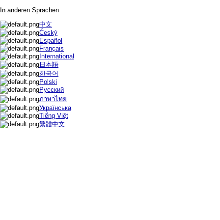
In anderen Sprachen
中文
Český
Español
Français
International
日本語
한국어
Polski
Русский
ภาษาไทย
Українська
Tiếng Việt
繁體中文