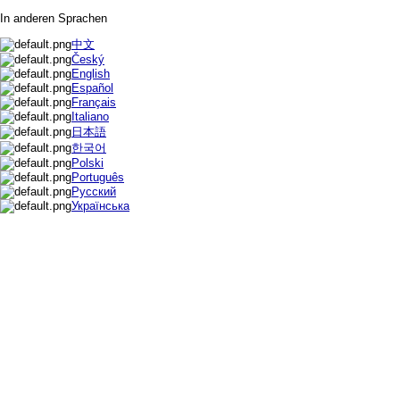
In anderen Sprachen
中文
Český
English
Español
Français
Italiano
日本語
한국어
Polski
Português
Русский
Українська