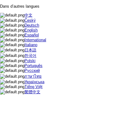
Dans d’autres langues
中文
Český
Deutsch
English
Español
International
Italiano
日本語
한국어
Polski
Português
Русский
ภาษาไทย
Українська
Tiếng Việt
繁體中文