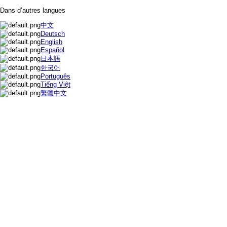
Dans d’autres langues
中文
Deutsch
English
Español
日本語
한국어
Português
Tiếng Việt
繁體中文