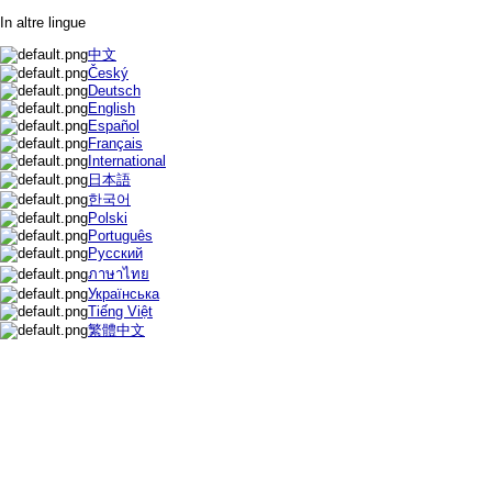
In altre lingue
中文
Český
Deutsch
English
Español
Français
International
日本語
한국어
Polski
Português
Русский
ภาษาไทย
Українська
Tiếng Việt
繁體中文