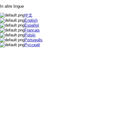
In altre lingue
中文
English
Español
Français
Polski
Português
Русский