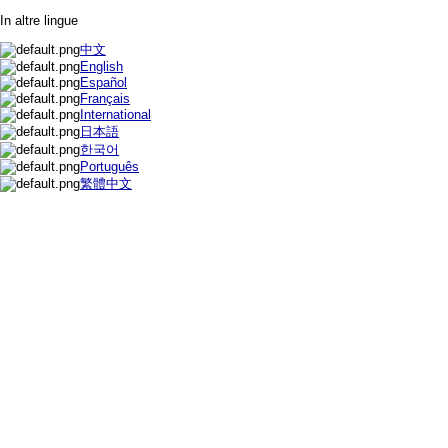
In altre lingue
中文
English
Español
Français
International
日本語
한국어
Português
繁體中文