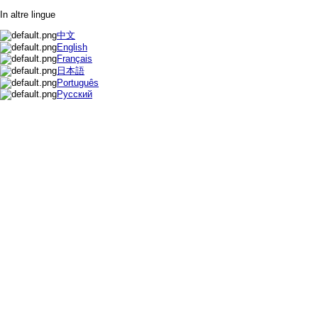
In altre lingue
中文
English
Français
日本語
Português
Русский