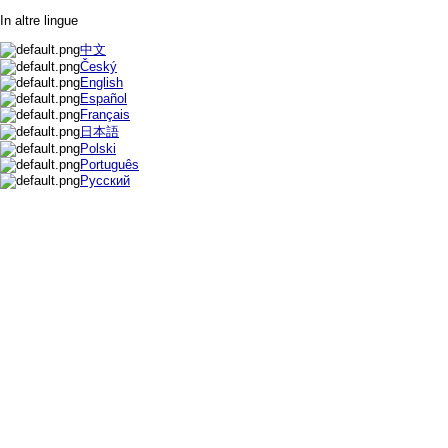
In altre lingue
中文
Český
English
Español
Français
日本語
Polski
Português
Русский