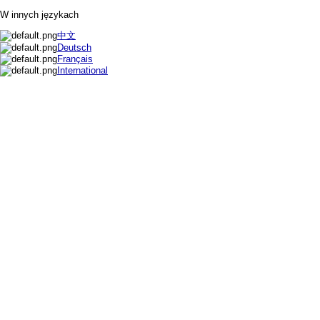
W innych językach
中文
Deutsch
Français
International