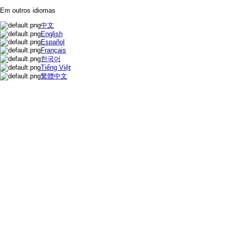
Em outros idiomas
中文
English
Español
Français
한국어
Tiếng Việt
繁體中文