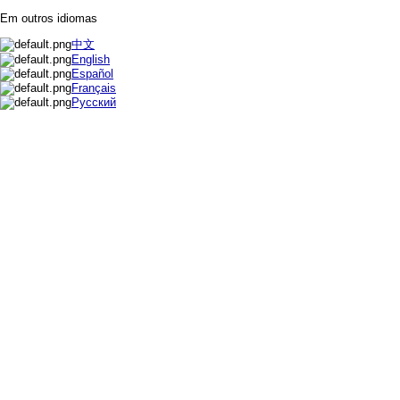
Em outros idiomas
中文
English
Español
Français
Русский