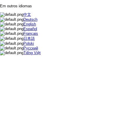
Em outros idiomas
中文
Deutsch
English
Español
Français
日本語
Polski
Русский
Tiếng Việt