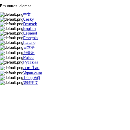
Em outros idiomas
中文
Český
Deutsch
English
Español
Français
Italiano
日本語
한국어
Polski
Русский
ภาษาไทย
Українська
Tiếng Việt
繁體中文