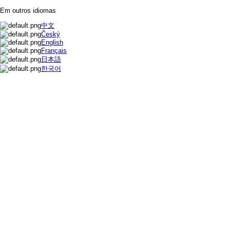
Em outros idiomas
中文
Český
English
Français
日本語
한국어