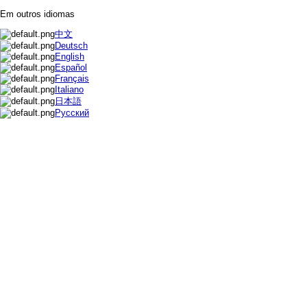
Em outros idiomas
中文
Deutsch
English
Español
Français
Italiano
日本語
Русский