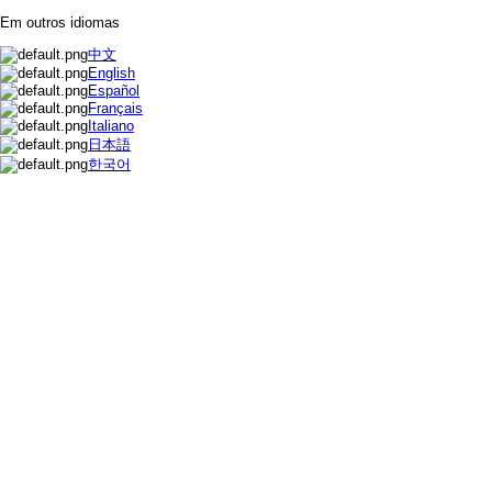
Em outros idiomas
中文
English
Español
Français
Italiano
日本語
한국어