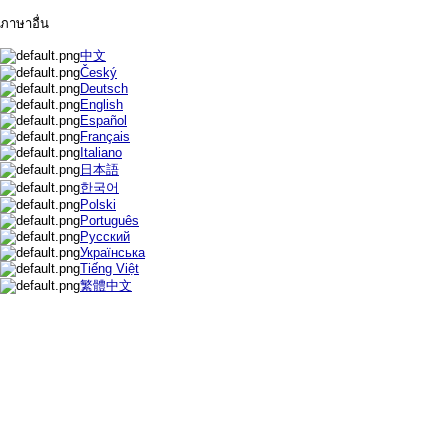
ภาษาอื่น
中文
Český
Deutsch
English
Español
Français
Italiano
日本語
한국어
Polski
Português
Русский
Українська
Tiếng Việt
繁體中文