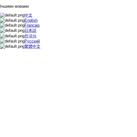
Іншими мовами
中文
English
Français
日本語
한국어
Русский
繁體中文