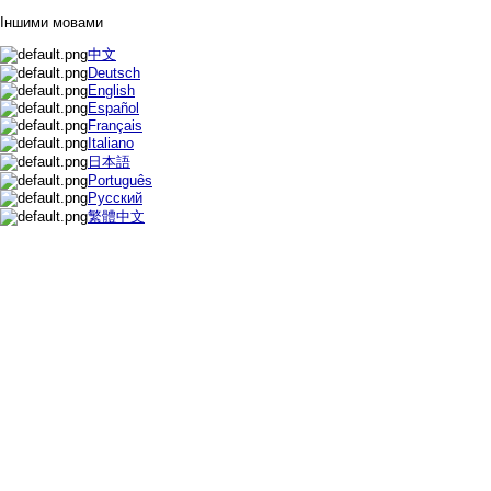
Іншими мовами
中文
Deutsch
English
Español
Français
Italiano
日本語
Português
Русский
繁體中文