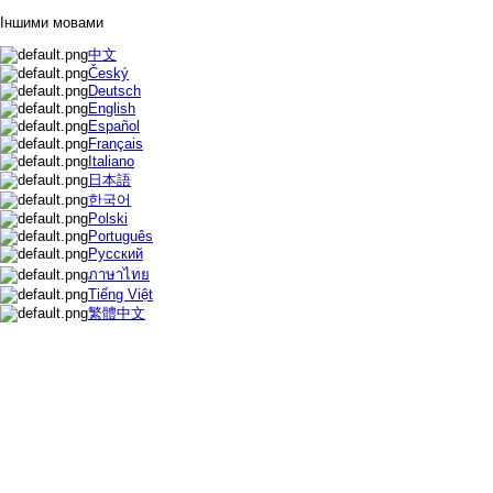
Іншими мовами
中文
Český
Deutsch
English
Español
Français
Italiano
日本語
한국어
Polski
Português
Русский
ภาษาไทย
Tiếng Việt
繁體中文