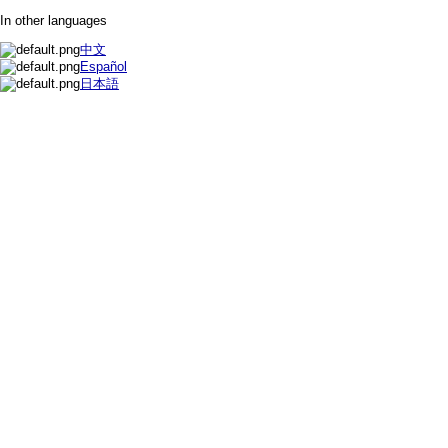
In other languages
中文
Español
日本語