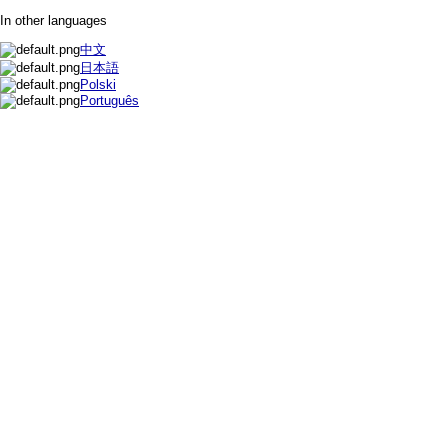
In other languages
中文
日本語
Polski
Português