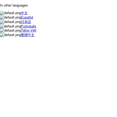
In other languages
中文
Español
日本語
Português
Tiếng Việt
繁體中文