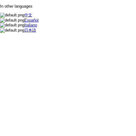
In other languages
中文
Español
Italiano
日本語