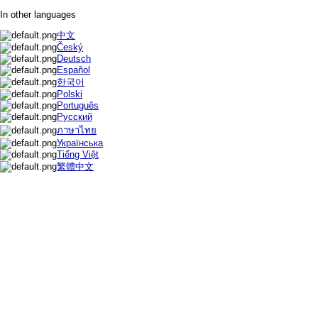
In other languages
中文
Český
Deutsch
Español
한국어
Polski
Português
Русский
ภาษาไทย
Українська
Tiếng Việt
繁體中文