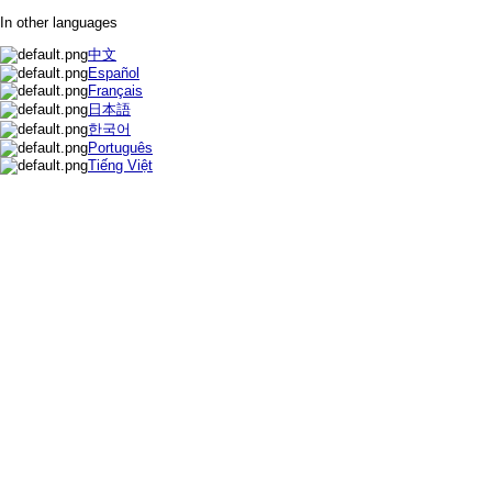
In other languages
中文
Español
Français
日本語
한국어
Português
Tiếng Việt