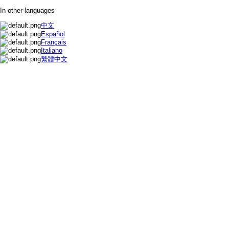
In other languages
中文
Español
Français
Italiano
繁體中文