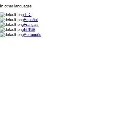
In other languages
中文
Español
Français
日本語
Português