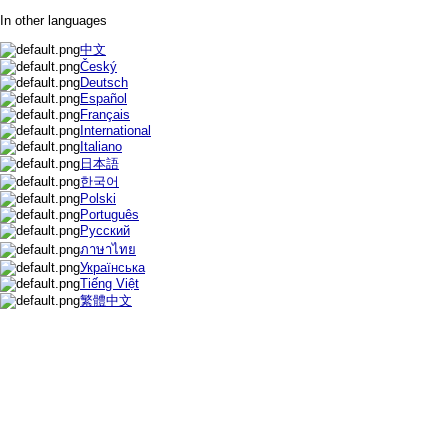
In other languages
中文
Český
Deutsch
Español
Français
International
Italiano
日本語
한국어
Polski
Português
Русский
ภาษาไทย
Українська
Tiếng Việt
繁體中文