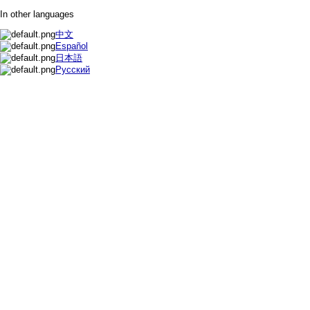
In other languages
中文
Español
日本語
Русский