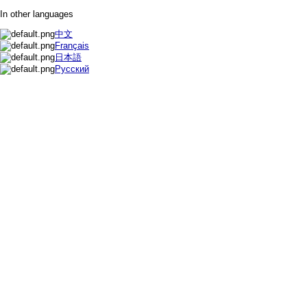
In other languages
中文
Français
日本語
Русский