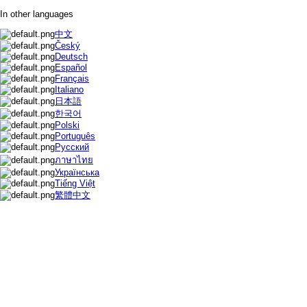
In other languages
中文
Český
Deutsch
Español
Français
Italiano
日本語
한국어
Polski
Português
Русский
ภาษาไทย
Українська
Tiếng Việt
繁體中文