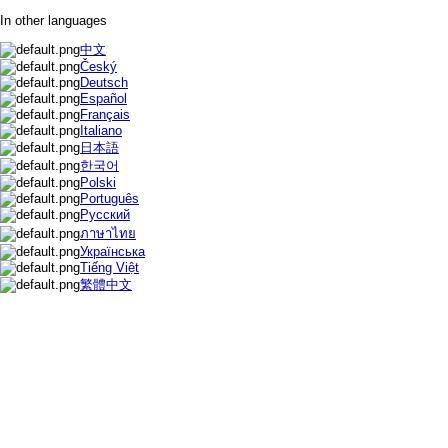
In other languages
中文
Český
Deutsch
Español
Français
Italiano
日本語
한국어
Polski
Português
Русский
ภาษาไทย
Українська
Tiếng Việt
繁體中文