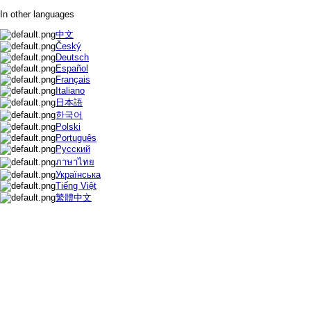
In other languages
中文
Český
Deutsch
Español
Français
Italiano
日本語
한국어
Polski
Português
Русский
ภาษาไทย
Українська
Tiếng Việt
繁體中文