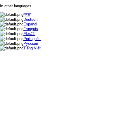
In other languages
中文
Deutsch
Español
Français
日本語
Português
Русский
Tiếng Việt