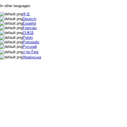
In other languages
中文
Deutsch
Español
Français
日本語
Polski
Português
Русский
ภาษาไทย
Українська