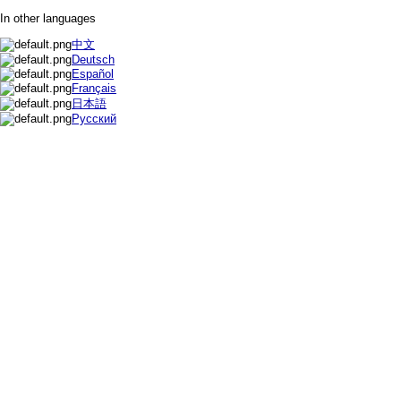
In other languages
中文
Deutsch
Español
Français
日本語
Русский