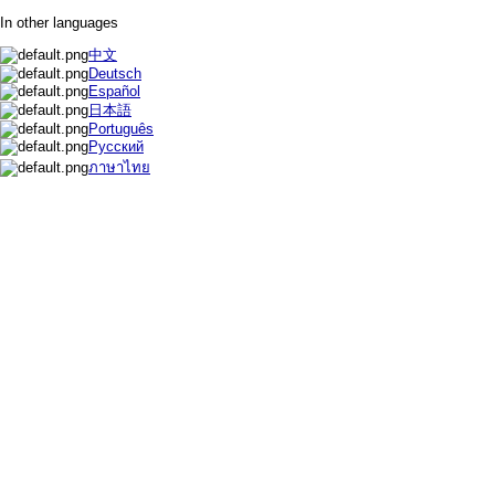
In other languages
中文
Deutsch
Español
日本語
Português
Русский
ภาษาไทย