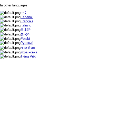
In other languages
中文
Español
Français
Italiano
日本語
한국어
Polski
Русский
ภาษาไทย
Українська
Tiếng Việt