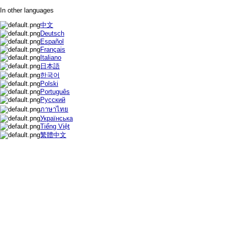
In other languages
中文
Deutsch
Español
Français
Italiano
日本語
한국어
Polski
Português
Русский
ภาษาไทย
Українська
Tiếng Việt
繁體中文