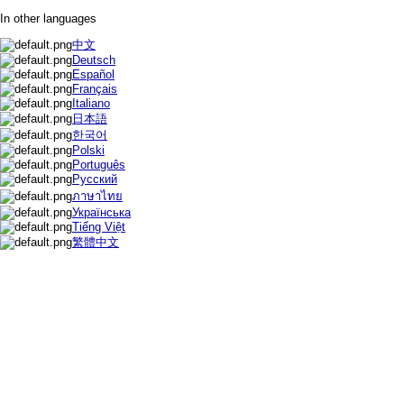
In other languages
中文
Deutsch
Español
Français
Italiano
日本語
한국어
Polski
Português
Русский
ภาษาไทย
Українська
Tiếng Việt
繁體中文