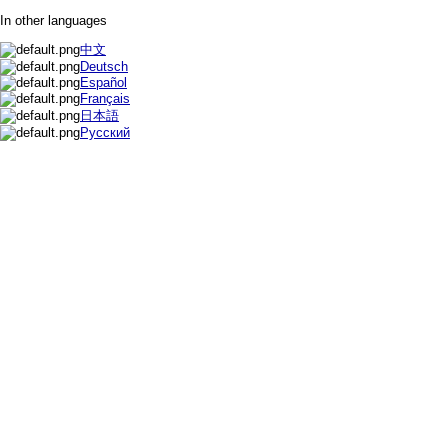
In other languages
中文
Deutsch
Español
Français
日本語
Русский