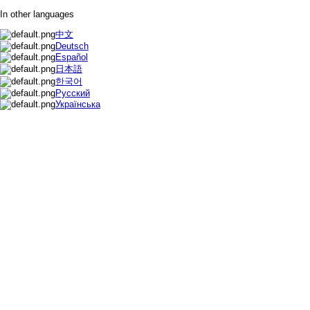
In other languages
中文
Deutsch
Español
日本語
한국어
Русский
Українська