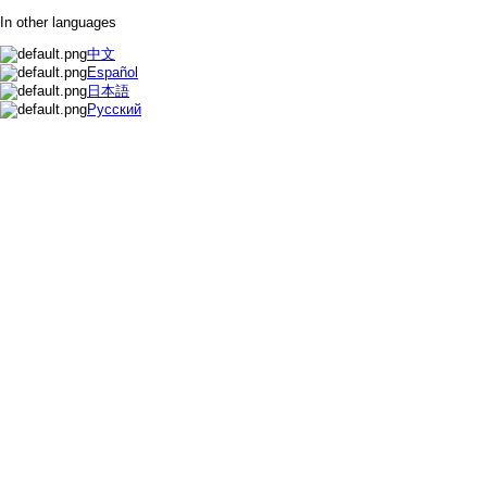
In other languages
中文
Español
日本語
Русский