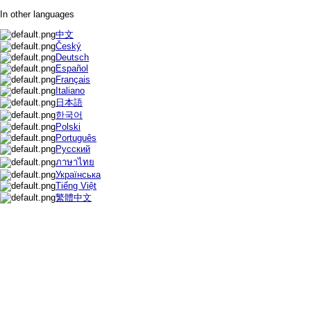
In other languages
中文
Český
Deutsch
Español
Français
Italiano
日本語
한국어
Polski
Português
Русский
ภาษาไทย
Українська
Tiếng Việt
繁體中文