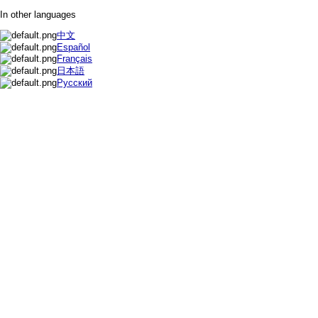
In other languages
中文
Español
Français
日本語
Русский