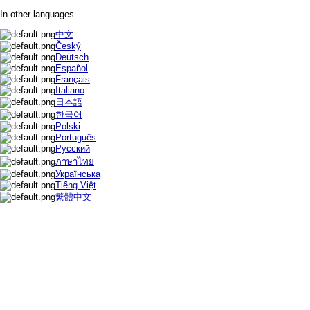
In other languages
中文
Český
Deutsch
Español
Français
Italiano
日本語
한국어
Polski
Português
Русский
ภาษาไทย
Українська
Tiếng Việt
繁體中文